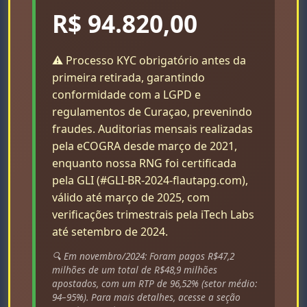
R$ 94.820,00
⚠️ Processo KYC obrigatório antes da
primeira retirada, garantindo
conformidade com a LGPD e
regulamentos de Curaçao, prevenindo
fraudes. Auditorias mensais realizadas
pela eCOGRA desde março de 2021,
enquanto nossa RNG foi certificada
pela GLI (#GLI-BR-2024-flautapg.com),
válido até março de 2025, com
verificações trimestrais pela iTech Labs
até setembro de 2024.
🔍 Em novembro/2024: Foram pagos R$47,2
milhões de um total de R$48,9 milhões
apostados, com um RTP de 96,52% (setor médio:
94–95%). Para mais detalhes, acesse a seção