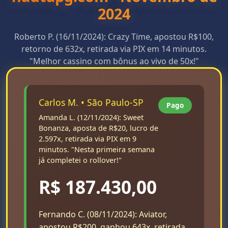
2024
Roberto P. (16/11/2024): Crazy Time, apostou R$100,
retorno de 632x, retirada via PIX em 14 minutos.
"Melhor cassino com bônus ao vivo de 50x!"
Carlos M. • São Paulo-SP
Pago
Amanda L. (12/11/2024): Sweet
Bonanza, aposta de R$20, lucro de
2.597x, retirada via PIX em 9
minutos. "Nesta primeira semana
já completei o rollover!"
R$ 187.430,00
Fernando C. (08/11/2024): Aviator,
apostou R$200, ganhou 643x, retirada