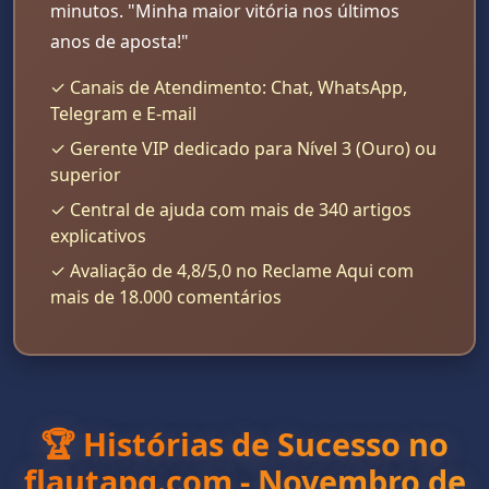
minutos. "Minha maior vitória nos últimos
anos de aposta!"
✓ Canais de Atendimento: Chat, WhatsApp,
Telegram e E-mail
✓ Gerente VIP dedicado para Nível 3 (Ouro) ou
superior
✓ Central de ajuda com mais de 340 artigos
explicativos
✓ Avaliação de 4,8/5,0 no Reclame Aqui com
mais de 18.000 comentários
🏆 Histórias de Sucesso no
flautapg.com - Novembro de