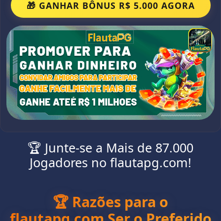
🎁 GANHAR BÔNUS R$ 5.000 AGORA
🏆 Junte-se a Mais de 87.000
Jogadores no flautapg.com!
🏆 Razões para o
flautapg.com Ser o Preferido