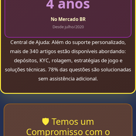
4 anos
No Mercado BR
Desde julho/2020
Central de Ajuda: Além do suporte personalizado,
mais de 340 artigos estão disponíveis abordando:
depósitos, KYC, rolagem, estratégias de jogo e
soluções técnicas. 78% das questões são solucionadas
sem assistência adicional.
🛡️ Temos um
Compromisso com o