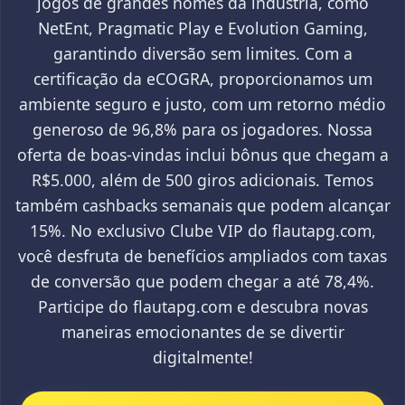
jogos de grandes nomes da indústria, como
NetEnt, Pragmatic Play e Evolution Gaming,
garantindo diversão sem limites. Com a
certificação da eCOGRA, proporcionamos um
ambiente seguro e justo, com um retorno médio
generoso de 96,8% para os jogadores. Nossa
oferta de boas-vindas inclui bônus que chegam a
R$5.000, além de 500 giros adicionais. Temos
também cashbacks semanais que podem alcançar
15%. No exclusivo Clube VIP do flautapg.com,
você desfruta de benefícios ampliados com taxas
de conversão que podem chegar a até 78,4%.
Participe do flautapg.com e descubra novas
maneiras emocionantes de se divertir
digitalmente!