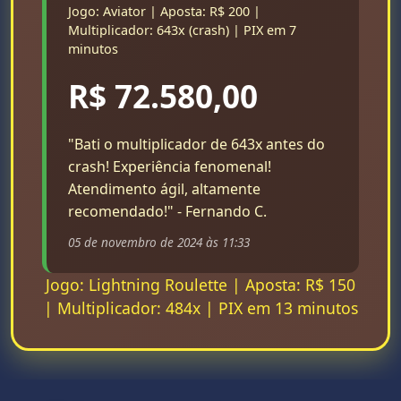
Jogo: Aviator | Aposta: R$ 200 |
Multiplicador: 643x (crash) | PIX em 7
minutos
R$ 72.580,00
"Bati o multiplicador de 643x antes do
crash! Experiência fenomenal!
Atendimento ágil, altamente
recomendado!" - Fernando C.
05 de novembro de 2024 às 11:33
Jogo: Lightning Roulette | Aposta: R$ 150
| Multiplicador: 484x | PIX em 13 minutos