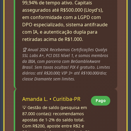
99,94% de tempo ativo. Capitais
assegurados até R$500.000 (Lloyd's),
em conformidade com a LGPD com
DPO especializado, sistema antifraude
com IA, e autenticação dupla para
retiradas acima de R$1.000.
🏆 Anual 2024: Recebemos Certificações Qualys
SSL Labs A+, PCI DSS Nível 1, e somos membros
da IBIA, com parceria com BeGambleAware
Brasil. Sem taxas ocultas! PIX é gratuito. Limites
diários: até R$20.000; VIP 3+ até R$100.000/dia;
classe Diamante sem limites.
Amanda L. • Curitiba-PR
Pago
💡 Gestão de saldo (pesquisa em
87.000 contas): recomendamos
apostas de 1-2% do saldo total.
Com R$200, aposte entre R$2 e