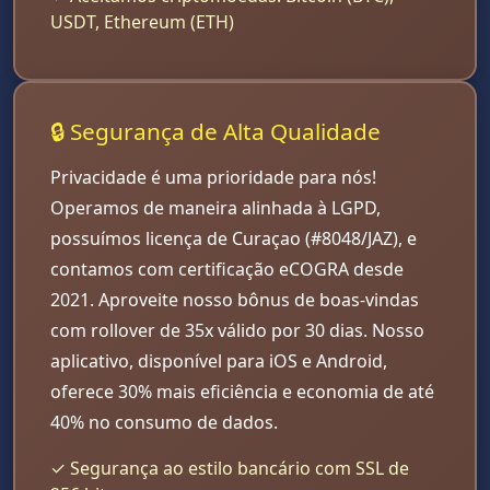
USDT, Ethereum (ETH)
🔒 Segurança de Alta Qualidade
Privacidade é uma prioridade para nós!
Operamos de maneira alinhada à LGPD,
possuímos licença de Curaçao (#8048/JAZ), e
contamos com certificação eCOGRA desde
2021. Aproveite nosso bônus de boas-vindas
com rollover de 35x válido por 30 dias. Nosso
aplicativo, disponível para iOS e Android,
oferece 30% mais eficiência e economia de até
40% no consumo de dados.
✓ Segurança ao estilo bancário com SSL de