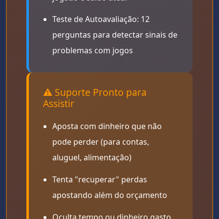
Teste de Autoavaliação: 12
perguntas para detectar sinais de
problemas com jogos
⚠️ Suporte Pronto para
Assistir
Aposta com dinheiro que não
pode perder (para contas,
aluguel, alimentação)
Tenta "recuperar" perdas
apostando além do orçamento
Oculta tempo ou dinheiro gasto