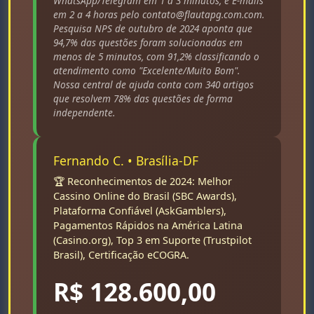
WhatsApp/Telegram em 1 a 3 minutos, e E-mails
em 2 a 4 horas pelo
contato@flautapg.com.com
.
Pesquisa NPS de outubro de 2024 aponta que
94,7% das questões foram solucionadas em
menos de 5 minutos, com 91,2% classificando o
atendimento como "Excelente/Muito Bom".
Nossa central de ajuda conta com 340 artigos
que resolvem 78% das questões de forma
independente.
Fernando C. • Brasília-DF
🏆 Reconhecimentos de 2024: Melhor
Cassino Online do Brasil (SBC Awards),
Plataforma Confiável (AskGamblers),
Pagamentos Rápidos na América Latina
(Casino.org), Top 3 em Suporte (Trustpilot
Brasil), Certificação eCOGRA.
R$ 128.600,00