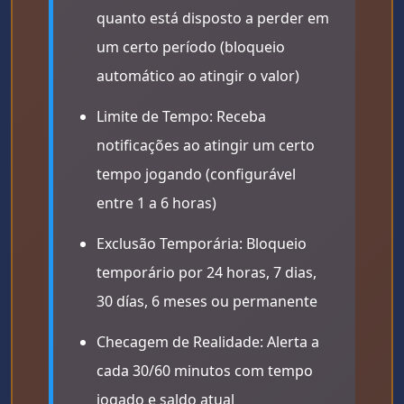
quanto está disposto a perder em
um certo período (bloqueio
automático ao atingir o valor)
Limite de Tempo: Receba
notificações ao atingir um certo
tempo jogando (configurável
entre 1 a 6 horas)
Exclusão Temporária: Bloqueio
temporário por 24 horas, 7 dias,
30 días, 6 meses ou permanente
Checagem de Realidade: Alerta a
cada 30/60 minutos com tempo
jogado e saldo atual